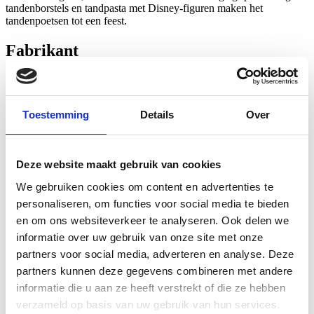
tandenborstels en tandpasta met Disney-figuren maken het
tandenpoetsen tot een feest.
Fabrikant
Procter & Gamble
Adres: Temselaan 100, 1853 Grimbergen
Toestemming
Details
Over
Gerelateerde producten
Volgende
Volgende
Deze website maakt gebruik van cookies
We gebruiken cookies om content en advertenties te
Exacto Elektrische Baby Vlieg
personaliseren, om functies voor social media te bieden
en om ons websiteverkeer te analyseren. Ook delen we
€ 40,56
incl. BTW
informatie over uw gebruik van onze site met onze
Bekijk product
Toevoegen aan winkelwagen
partners voor social media, adverteren en analyse. Deze
partners kunnen deze gegevens combineren met andere
Difrax Fopspeen Dental +6m Bumba
informatie die u aan ze heeft verstrekt of die ze hebben
verzameld op basis van uw gebruik van hun services.
€ 5,99
incl. BTW