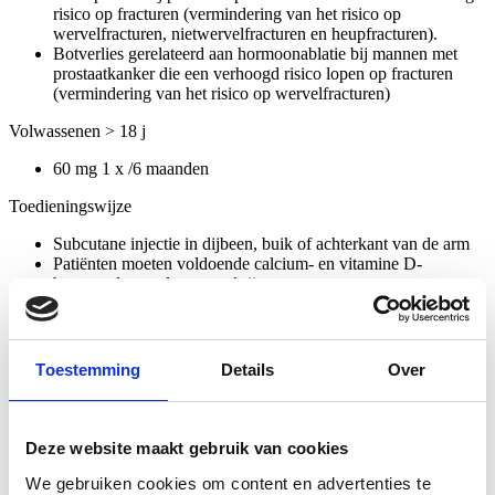
risico op fracturen (vermindering van het risico op
wervelfracturen, nietwervelfracturen en heupfracturen).
Botverlies gerelateerd aan hormoonablatie bij mannen met
prostaatkanker die een verhoogd risico lopen op fracturen
(vermindering van het risico op wervelfracturen)
Volwassenen > 18 j
60 mg 1 x /6 maanden
Toedieningswijze
Subcutane injectie in dijbeen, buik of achterkant van de arm
Patiënten moeten voldoende calcium- en vitamine D-
bevattende supplementen krijgen
Bijsluiter voor patient
Wetenschappelijke bijsluiter
Bijsluiter voor patient
Toestemming
Details
Over
Wetenschappelijke bijsluiter
Fabrikant
Deze website maakt gebruik van cookies
Amgen nv
We gebruiken cookies om content en advertenties te
Adres: Telecomlaan 5-7