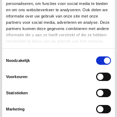
personaliseren, om functies voor social media te bieden
en om ons websiteverkeer te analyseren. Ook delen we
Gerelateerde producten
informatie over uw gebruik van onze site met onze
partners voor social media, adverteren en analyse. Deze
Volgende
Volgende
partners kunnen deze gegevens combineren met andere
informatie die u aan ze heeft verstrekt of die ze hebben
Posaconazole Accord 100mg
verzameld op basis van uw gebruik van hun services.
Maagsapresist Comp 24
Toestemmingsselectie
€ 337,35
incl. BTW
Noodzakelijk
Bekijk product
Toevoegen aan winkelwagen
Bilastine Eurogenerics 20Mg Tabl 50
Voorkeuren
Blister
Statistieken
€ 9,91
incl. BTW
Bekijk product
Toevoegen aan winkelwagen
Marketing
A.vogel Echinaforcemed 750mg Tabl 30