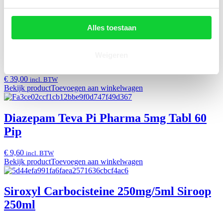
€ 17,85
incl. BTW
Bekijk product
Toevoegen aan winkelwagen
Alles toestaan
Weigeren
Sildenafil Ab 50mg Filmomh Tabl 48
€ 39,00
incl. BTW
Bekijk product
Toevoegen aan winkelwagen
Diazepam Teva Pi Pharma 5mg Tabl 60
Pip
€ 9,60
incl. BTW
Bekijk product
Toevoegen aan winkelwagen
Siroxyl Carbocisteine 250mg/5ml Siroop
250ml