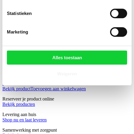
Bekijk product
Toevoegen aan winkelwagen
Statistieken
Vichy Liftactiv Collagen Speci. 16
Oogverzorg 15ml
Marketing
€ 38,95
incl. BTW
Bekijk product
Toevoegen aan winkelwagen
Alles toestaan
Oral B Tandenb 3d White 35m + 15ml
Plux Xwhite
Weigeren
€ 3,35
incl. BTW
Bekijk product
Toevoegen aan winkelwagen
Reserveer je product online
Bekijk producten
Levering aan huis
Shop nu en laat leveren
Samenwerking met zorgpunt