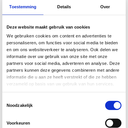
Toestemming
Details
Over
Cent Pur Cent Lash Primer Le
Merveilleux Peach 7,5ml
Deze website maakt gebruik van cookies
€ 24,99
incl. BTW
Bekijk product
Toevoegen aan winkelwagen
We gebruiken cookies om content en advertenties te
personaliseren, om functies voor social media te bieden
Caudalie Vinopure Set Serum &
en om ons websiteverkeer te analyseren. Ook delen we
informatie over uw gebruik van onze site met onze
Reinigingsgel 150 ml gratis
partners voor social media, adverteren en analyse. Deze
partners kunnen deze gegevens combineren met andere
€ 21,99
incl. BTW
Bekijk product
Toevoegen aan winkelwagen
informatie die u aan ze heeft verstrekt of die ze hebben
Korting
verzameld op basis van uw gebruik van hun services.
Oy Hand Hygiene 0,3ml Airless Dispenser
Toestemmingsselectie
Creme 30ml
Noodzakelijk
€ 15,70
Oorspronkelijke prijs was: € 15,70.
€ 14,13
Huidige prijs is:
Voorkeuren
€ 14,13.
incl. BTW