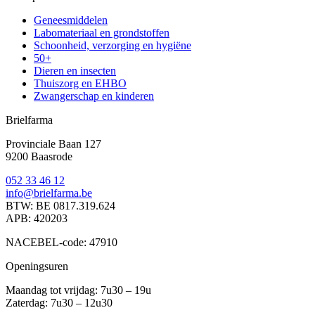
Geneesmiddelen
Labomateriaal en grondstoffen
Schoonheid, verzorging en hygiëne
50+
Dieren en insecten
Thuiszorg en EHBO
Zwangerschap en kinderen
Brielfarma
Provinciale Baan 127
9200 Baasrode
052 33 46 12
info@brielfarma.be
BTW: BE 0817.319.624
APB: 420203
NACEBEL-code: 47910
Openingsuren
Maandag tot vrijdag: 7u30 – 19u
Zaterdag: 7u30 – 12u30