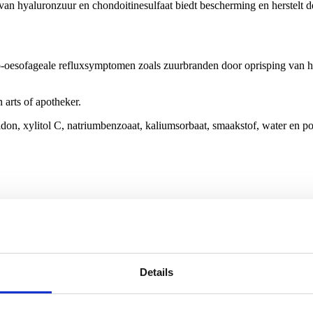
van hyaluronzuur en chondoitinesulfaat biedt bescherming en herstelt
oesofageale refluxsymptomen zoals zuurbranden door oprisping van het 
n arts of apotheker.
idon, xylitol C, natriumbenzoaat, kaliumsorbaat, smaakstof, water en 
Gerelateerde producten
Details