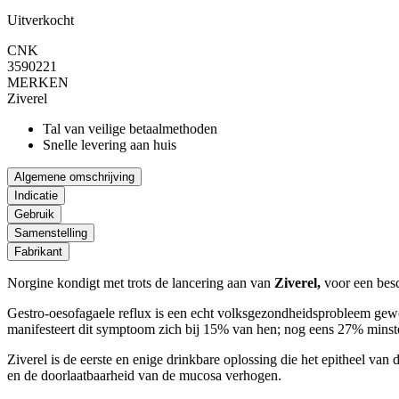
Uitverkocht
CNK
3590221
MERKEN
Ziverel
Tal van veilige betaalmethoden
Snelle levering aan huis
Algemene omschrijving
Indicatie
Gebruik
Samenstelling
Fabrikant
Norgine kondigt met trots de lancering aan van
Ziverel,
voor een bes
Gestro-oesofagaele reflux is een echt volksgezondheidsprobleem gewo
manifesteert dit symptoom zich bij 15% van hen; nog eens 27% mins
Ziverel is de eerste en enige drinkbare oplossing die het epitheel v
en de doorlaatbaarheid van de mucosa verhogen.