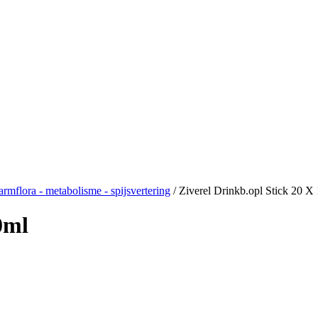
rmflora - metabolisme - spijsvertering
/
Ziverel Drinkb.opl Stick 20 X
0ml