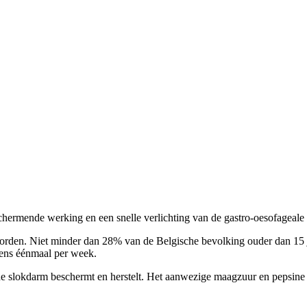
chermende werking en een snelle verlichting van de gastro-oesofageal
rden. Niet minder dan 28% van de Belgische bevolking ouder dan 15 ja
tens éénmaal per week.
an de slokdarm beschermt en herstelt. Het aanwezige maagzuur en pepsin