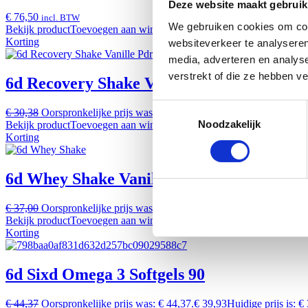
Deze website maakt gebruik
€ 76,50
incl. BTW
We gebruiken cookies om cont
Bekijk product
Toevoegen aan winkelwagen
Korting
websiteverkeer te analyseren
media, adverteren en analys
verstrekt of die ze hebben v
6d Recovery Shake Vanille Pdr 850g
Toestemmingsselectie
€ 30,38
Oorspronkelijke prijs was: € 30,38.
€ 27,35
Huidige prijs is: €
Noodzakelijk
Bekijk product
Toevoegen aan winkelwagen
Korting
6d Whey Shake Vanille 500g
€ 37,00
Oorspronkelijke prijs was: € 37,00.
€ 33,30
Huidige prijs is: €
Bekijk product
Toevoegen aan winkelwagen
Korting
6d Sixd Omega 3 Softgels 90
€ 44,37
Oorspronkelijke prijs was: € 44,37.
€ 39,93
Huidige prijs is: €