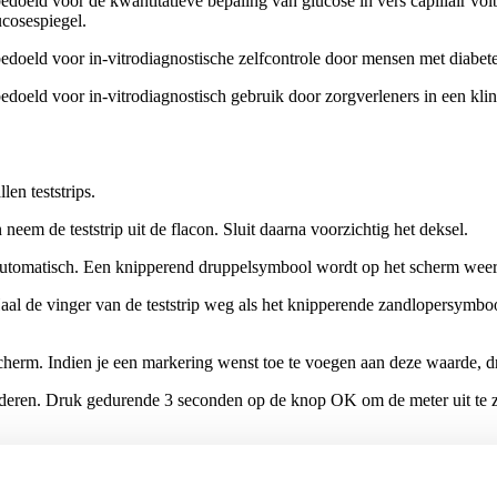
doeld voor de kwantitatieve bepaling van glucose in vers capillair vo
ucosespiegel.
doeld voor in-vitrodiagnostische zelfcontrole door mensen met diabete
oeld voor in-vitrodiagnostisch gebruik door zorgverleners in een klin
en teststrips.
neem de teststrip uit de flacon. Sluit daarna voorzichtig het deksel.
art automatisch. Een knipperend druppelsymbool wordt op het scherm wee
 Haal de vinger van de teststrip weg als het knipperende zandlopersym
scherm. Indien je een markering wenst toe te voegen aan deze waarde,
ijderen. Druk gedurende 3 seconden op de knop OK om de meter uit te z
 één strip per keer te nemen
 0,6µl volstaat