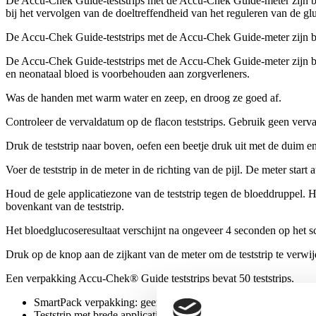
De Accu-Chek Guide-teststrips met de Accu-Chek Guide-meter zijn be
bij het vervolgen van de doeltreffendheid van het reguleren van de gl
De Accu-Chek Guide-teststrips met de Accu-Chek Guide-meter zijn be
De Accu-Chek Guide-teststrips met de Accu-Chek Guide-meter zijn bed
en neonataal bloed is voorbehouden aan zorgverleners.
Was de handen met warm water en zeep, en droog ze goed af.
Controleer de vervaldatum op de flacon teststrips. Gebruik geen vervall
Druk de teststrip naar boven, oefen een beetje druk uit met de duim en 
Voer de teststrip in de meter in de richting van de pijl. De meter st
Houd de gele applicatiezone van de teststrip tegen de bloeddruppel.
bovenkant van de teststrip.
Het bloedglucoseresultaat verschijnt na ongeveer 4 seconden op het 
Druk op de knop aan de zijkant van de meter om de teststrip te verw
Een verpakking Accu-Chek® Guide teststrips bevat 50 teststrips.
SmartPack verpakking: geen verspilling – eenvoudig om slechts
Teststrip met brede applicatiezone: een kleine bloeddruppel van