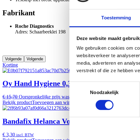
Fabrikant
Toestemming
Roche Diagnostics
Adres: Schaarbeeklei 198
Deze website maakt gebruik
We gebruiken cookies om cont
websiteverkeer te analyseren
Volgende
Volgende
media, adverteren en analys
Korting
verstrekt of die ze hebben v
Oy Hand Hygiene 0,3ml Airless Dispenser
Toestemmingsselectie
Noodzakelijk
€ 15,70
Oorspronkelijke prijs was: € 15,70.
€ 14,13
Huidige prijs is: €
Bekijk product
Toevoegen aan winkelwagen
Bandafix Helanca Voet T14-2 9285914
€ 3,30
incl. BTW