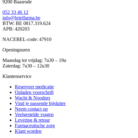
9200 Baasrode
052 33 46 12
info@brielfarma.be
BTW: BE 0817.319.624
APB: 420203
NACEBEL-code: 47910
Openingsuren
Maandag tot vrijdag: 7u30 – 19u
Zaterdag: 7u30 – 12u30
Klantenservice
Reserveer medicatie
Opladen voorschrift
Wacht & Noodnrs
Vind je passende bijsluiter
Neem contact op
Veelgestelde vragen
Levering & retour
Farmaceutische zorg
Klant worden