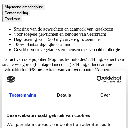
Algemene omschrijving
Samenstelling
Fabrikant
Smering van de gewrichten en aanmaak van kraakbeen
Voor soepele gewrichten en behoud van veerkracht
Dagdosering van 1500 mg zuivere glucosamine
100% plantaardige glucosamine
Geschikt voor vegetariërs en mensen met schaaldierallergie
Extract van ratelpopulier (Populus tremuloides) 844 mg; extract van
smalle weegbree (Plantago lanceolata) 844 mg; Glucosamine
hydrochloride 638 mg; extract van vrouwenmantel (Alchemilla
vulgaris) 563 mg; vulstoffen (cellulose, calciumfosfaten);
glansmiddelen (vetzuren, magnesiumstearaat);
verstevigingsmiddelen (vernet cellulosegom, Arabische gom,
hydroxypropylmethylcellulose); antiklontermiddel (siliciumdioxide).
Toestemming
Details
Over
Een dagdosering (3 tabletten) bevat 1500 mg zuivere glucosamine
van plantaardige oorsprong.
Deze website maakt gebruik van cookies
Fabrikant
We gebruiken cookies om content en advertenties te