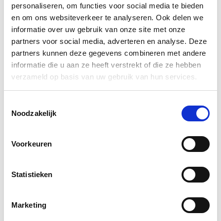
A. Vogel
personaliseren, om functies voor social media te bieden
Adres: J.P. Broekhovenstraat 16
en om ons websiteverkeer te analyseren. Ook delen we
informatie over uw gebruik van onze site met onze
Gerelateerde producten
partners voor social media, adverteren en analyse. Deze
partners kunnen deze gegevens combineren met andere
Volgende
Volgende
informatie die u aan ze heeft verstrekt of die ze hebben
verzameld op basis van uw gebruik van hun services.
Pharmex Day Pill Box 3 Vakken
Toestemmingsselectie
€ 2,19
incl. BTW
Noodzakelijk
Bekijk product
Toevoegen aan winkelwagen
Scholl Light Legs 60d Small Black
Voorkeuren
€ 16,99
incl. BTW
Bekijk product
Toevoegen aan winkelwagen
Statistieken
Scholl Light Legs 20d Small Black
Marketing